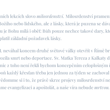
ních lekcích slovo
milosrdenství.
Milosrdenství pramení
 Božího nebo lidského, ale z lásky, která je puzena se dáva
u je Bohu milá i oběť: Bůh pouze nechce takové dary, kt
platil základní požadavek lásky.
. neváhal koncem druhé světové války otevřít v Římě br
ozila smrt nebo deportace. Sv. Matka Tereza z Kalkaty do
, nic z toho není řekli bychom koncepčním celoplošným 
oň každý křesťan třeba jen jednou za týden se zachova
Uvědomme si i to, že právě skrze projevy milosrdenství n
áme evangelizaci a apoštolát, a naše víra nebude
mrtvou.