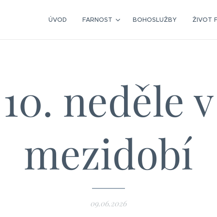
ÚVOD
FARNOST
BOHOSLUŽBY
ŽIVOT 
10. neděle v
mezidobí
09.06.2026