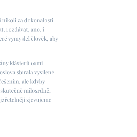
 nikoli za dokonalosti
t, rozdávat, ano, i
eré vymyslel člověk, aby
ány klášterů osmi
slova sbírala vysílené
řešením, ale kdyby
l skutečně milosrdně,
ejzřetelněji zjevujeme