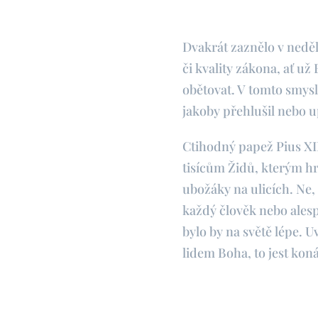
Dvakrát zaznělo v neděl
či kvality zákona, ať už
obětovat. V tomto smysl
jakoby přehlušil nebo u
Ctihodný papež Pius XII
tisícům Židů, kterým hr
ubožáky na ulicích. Ne
každý člověk nebo alesp
bylo by na světě lépe. 
lidem Boha, to jest kon