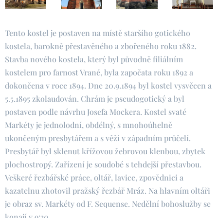
Tento kostel je postaven na místě staršího gotického
kostela, barokně přestavěného a zbořeného roku 1882.
Stavba nového kostela, který byl původně filiálním
kostelem pro farnost Vrané, byla započata roku 1892 a
dokončena v roce 1894. Dne 20.9.1894 byl kostel vysvěcen a
5.5.1895 zkolaudován. Chrám je pseudogotický a byl
postaven podle návrhu Josefa Mockera. Kostel svaté
Markéty je jednolodní, obdélný, s mnohoúhelně
ukončeným presbytářem a s věží v západním průčelí.
Presbytář byl sklenut křížovou žebrovou klenbou, zbytek
plochostropý. Zařízení je soudobé s tehdejší přestavbou.
Veškeré řezbářské práce, oltář, lavice, zpovědnici a
kazatelnu zhotovil pražský řezbář Mráz. Na hlavním oltáři
je obraz sv. Markéty od F. Sequense. Nedělní bohoslužby se
konají v 9:30.