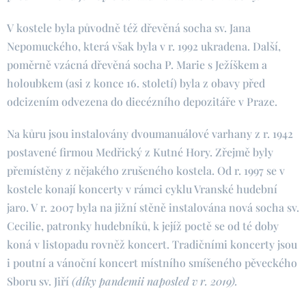
V kostele byla původně též dřevěná socha sv. Jana
Nepomuckého, která však byla v r. 1992 ukradena. Další,
poměrně vzácná dřevěná socha P. Marie s Ježíškem a
holoubkem (asi z konce 16. století) byla z obavy před
odcizením odvezena do diecézního depozitáře v Praze.
Na kůru jsou instalovány dvoumanuálové varhany z r. 1942
postavené firmou Medřický z Kutné Hory. Zřejmě byly
přemístěny z nějakého zrušeného kostela. Od r. 1997 se v
kostele konají koncerty v rámci cyklu Vranské hudební
jaro. V r. 2007 byla na jižní stěně instalována nová socha sv.
Cecilie, patronky hudebníků, k jejíž poctě se od té doby
koná v listopadu rovněž koncert. Tradičními koncerty jsou
i poutní a vánoční koncert místního smíšeného pěveckého
Sboru sv. Jiří
(d
íky pandemii naposled v r. 2019).