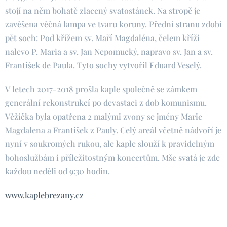
stojí na něm bohatě zlacený svatostánek. Na stropě je
zavěšena věčná lampa ve tvaru koruny. Přední stranu zdobí
pět soch: Pod křížem sv. Maří Magdaléna, čelem kříži
nalevo P. Maria a sv. Jan Nepomucký, napravo sv. Jan a sv.
František de Paula. Tyto sochy vytvořil Eduard Veselý.
V letech 2017-2018 prošla kaple společně se zámkem
generální rekonstrukcí po devastaci z dob komunismu.
Věžíčka byla opatřena 2 malými zvony se jmény Marie
Magdalena a František z Pauly. Celý areál včetně nádvoří je
nyní v soukromých rukou, ale kaple slouží k pravidelným
bohoslužbám i příležitostným koncertům. Mše svatá je zde
každou neděli od 9:30 hodin.
www.kaplebrezany.cz