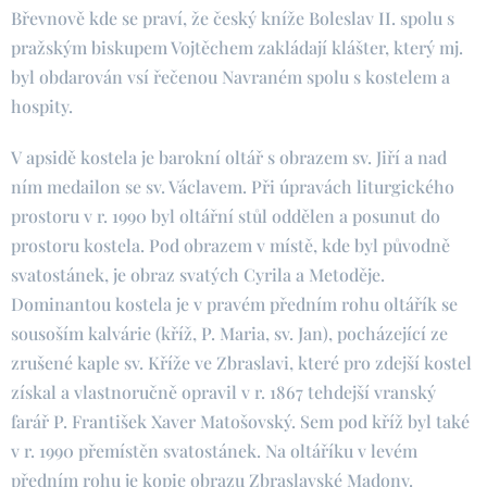
Břevnově kde se praví, že český kníže Boleslav II. spolu s
pražským biskupem Vojtěchem zakládají klášter, který mj.
byl obdarován vsí řečenou Navraném spolu s kostelem a
hospity.
V apsidě kostela je barokní oltář s obrazem sv. Jiří a nad
ním medailon se sv. Václavem. Při úpravách liturgického
prostoru v r. 1990 byl oltářní stůl oddělen a posunut do
prostoru kostela. Pod obrazem v místě, kde byl původně
svatostánek, je obraz svatých Cyrila a Metoděje.
Dominantou kostela je v pravém předním rohu oltářík se
sousoším kalvárie (kříž, P. Maria, sv. Jan), pocházející ze
zrušené kaple sv. Kříže ve Zbraslavi, které pro zdejší kostel
získal a vlastnoručně opravil v r. 1867 tehdejší vranský
farář P. František Xaver Matošovský. Sem pod kříž byl také
v r. 1990 přemístěn svatostánek. Na oltáříku v levém
předním rohu je kopie obrazu Zbraslavské Madony.