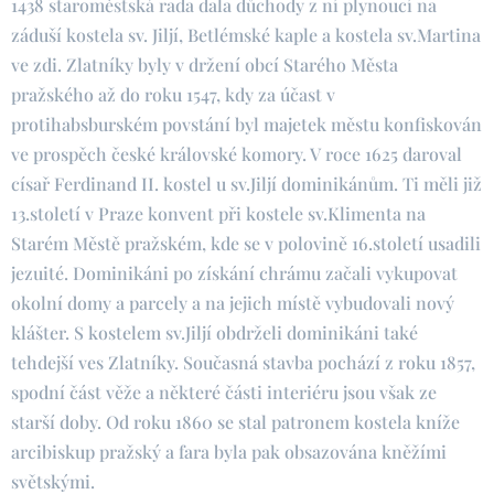
1438 staroměstská rada dala důchody z ní plynoucí na
záduší kostela sv. Jiljí, Betlémské kaple a kostela sv.Martina
ve zdi. Zlatníky byly v držení obcí Starého Města
pražského až do roku 1547, kdy za účast v
protihabsburském povstání byl majetek městu konfiskován
ve prospěch české královské komory. V roce 1625 daroval
císař Ferdinand II. kostel u sv.Jiljí dominikánům. Ti měli již
13.století v Praze konvent při kostele sv.Klimenta na
Starém Městě pražském, kde se v polovině 16.století usadili
jezuité. Dominikáni po získání chrámu začali vykupovat
okolní domy a parcely a na jejich místě vybudovali nový
klášter. S kostelem sv.Jiljí obdrželi dominikáni také
tehdejší ves Zlatníky. Současná stavba pochází z roku 1857,
spodní část věže a některé části interiéru jsou však ze
starší doby. Od roku 1860 se stal patronem kostela kníže
arcibiskup pražský a fara byla pak obsazována kněžími
světskými.