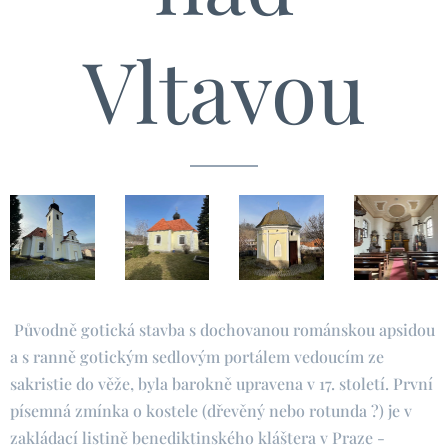
Vltavou
Původně gotická stavba s dochovanou románskou apsidou
a s ranně gotickým sedlovým portálem vedoucím ze
sakristie do věže, byla barokně upravena v 17. století. První
písemná zmínka o kostele (dřevěný nebo rotunda ?) je v
zakládací listině benediktinského kláštera v Praze -