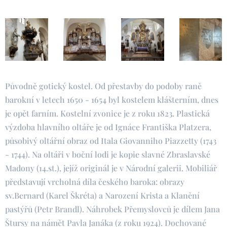
Původně gotický kostel. Od přestavby do podoby raně
barokní v letech 1650 - 1654 byl kostelem klášterním, dnes
je opět farním. Kostelní zvonice je z roku 1823. Plastická
výzdoba hlavního oltáře je od Ignáce Františka Platzera,
působivý oltářní obraz od Itala Giovanniho Piazzetty (1743
- 1744). Na oltáři v boční lodi je kopie slavné Zbraslavské
Madony (14.st.), jejíž originál je v Národní galerii. Mobiliář
představují vrcholná díla českého baroka: obrazy
sv.Bernard (Karel Škréta) a Narození Krista a Klanění
pastýřů (Petr Brandl). Náhrobek Přemyslovců je dílem Jana
Štursy na námět Pavla Janáka (z roku 1924). Dochované