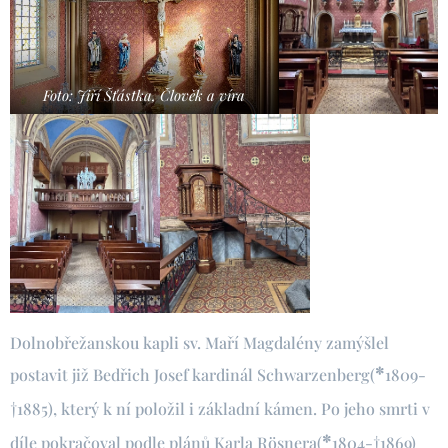
Foto: Jiří Šťástka, Člověk a víra
Dolnobřežanskou kapli sv. Maří Magdalény zamýšlel
*
postavit již Bedřich Josef kardinál Schwarzenberg(
1809-
†
1885), který k ní položil i základní kámen. Po jeho smrti v
*
†
díle pokračoval podle plánů Karla Rösnera(
1804-
1869)