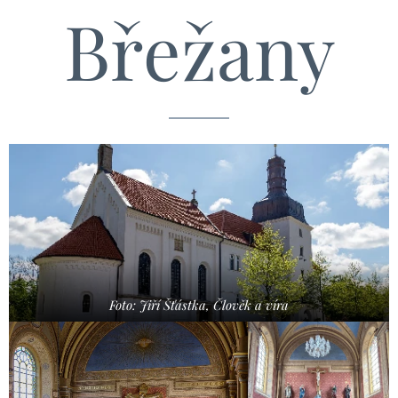
Břežany
Foto: Jiří Šťástka, Člověk a víra