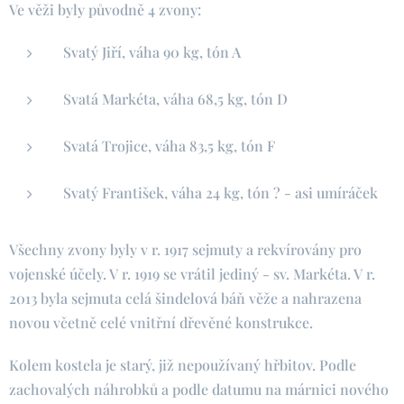
Ve věži byly původně 4 zvony:
Svatý Jiří, váha 90 kg, tón A
Svatá Markéta, váha 68,5 kg, tón D
Svatá Trojice, váha 83,5 kg, tón F
Svatý František, váha 24 kg, tón ? - asi umíráček
Všechny zvony byly v r. 1917 sejmuty a rekvírovány pro
vojenské účely. V r. 1919 se vrátil jediný - sv. Markéta. V r.
2013 byla sejmuta celá šindelová báň věže a nahrazena
novou včetně celé vnitřní dřevěné konstrukce.
Kolem kostela je starý, již nepoužívaný hřbitov. Podle
zachovalých náhrobků a podle datumu na márnici nového