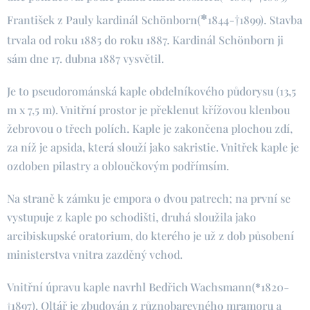
*
†
František z Pauly kardinál Schönborn(
1844-
1899). Stavba
trvala od roku 1885 do roku 1887. Kardinál Schönborn ji
sám dne 17. dubna 1887 vysvětil.
Je to pseudorománská kaple obdelníkového půdorysu (13,5
m x 7,5 m). Vnitřní prostor je překlenut křížovou klenbou
žebrovou o třech polích. Kaple je zakončena plochou zdí,
za níž je apsida, která slouží jako sakristie. Vnitřek kaple je
ozdoben pilastry a obloučkovým podřímsím.
Na straně k zámku je empora o dvou patrech; na první se
vystupuje z kaple po schodišti, druhá sloužila jako
arcibiskupské oratorium, do kterého je už z dob působení
ministerstva vnitra zazděný vchod.
Vnitřní úpravu kaple navrhl Bedřich Wachsmann(
*
1820-
†
1897). Oltář je zbudován z různobarevného mramoru a