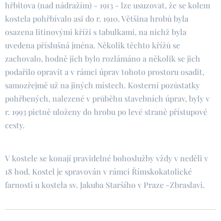
hřbitova (nad nádražím) - 1913 - lze usuzovat, že se kolem
kostela pohřbívalo asi do r. 1910. Většina hrobů byla
osazena litinovými kříži s tabulkami, na nichž byla
uvedena příslušná jména. Několik těchto křížů se
zachovalo, hodně jich bylo rozlámáno a několik se jich
podařilo opravit a v rámci úprav tohoto prostoru osadit,
samozřejmě už na jiných místech. Kosterní pozůstatky
pohřbených, nalezené v průběhu stavebních úprav, byly v
r. 1993 pietně uloženy do hrobu po levé straně přístupové
cesty.
V kostele se konají pravidelné bohoslužby vždy v neděli v
18 hod. Kostel je spravován v rámci Římskokatolické
farnosti u kostela sv. Jakuba Staršího v Praze -Zbraslavi.