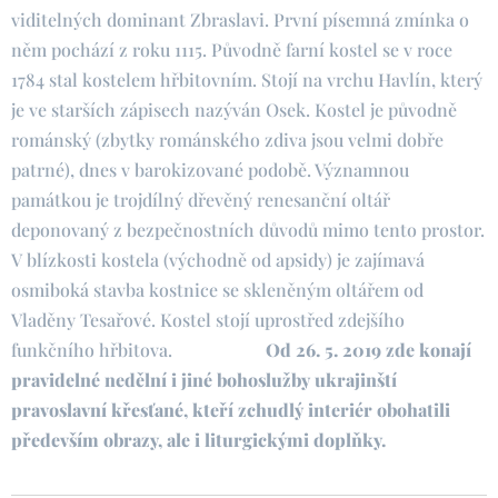
viditelných dominant Zbraslavi. První písemná zmínka o
něm pochází z roku 1115. Původně farní kostel se v roce
1784 stal kostelem hřbitovním. Stojí na vrchu Havlín, který
je ve starších zápisech nazýván Osek. Kostel je původně
románský (zbytky románského zdiva jsou velmi dobře
patrné), dnes v barokizované podobě. Významnou
památkou je trojdílný dřevěný renesanční oltář
deponovaný z bezpečnostních důvodů mimo tento prostor.
V blízkosti kostela (východně od apsidy) je zajímavá
osmiboká stavba kostnice se skleněným oltářem od
Vladěny Tesařové. Kostel stojí uprostřed zdejšího
funkčního hřbitova.
Od 26. 5. 2019 zde konají
pravidelné nedělní i jiné bohoslužby ukrajinští
pravoslavní křesťané, kteří zchudlý interiér obohatili
především obrazy, ale i liturgickými doplňky.