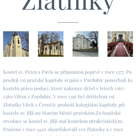
Kostel sv. Petra a Pavla se připomíná poprvé v roce 1377. Po
prodeji vsi pražské kapitule si páni z Pardubic ponechali ke
kostelu právo podací, které nakonec držel v letech 1367-
1380 Vilém z Pardubic. V roce 1397 byl držitelem vsi
Zlatníky Vítek z Černčic probošt kolegiátní kapituly při
kostele sv. Jiljí na Starém Městě pražském.Za husitské
revoluce se kostel sv. Jiljí stal kostelem utrakvistickým.
Pražené v roce 1420 zkonfiskovali ves Zlatníky a v roce