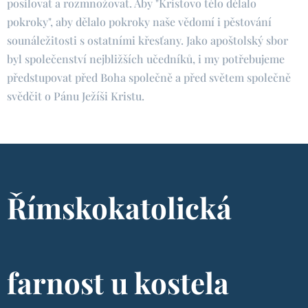
posilovat a rozmnožovat. Aby "Kristovo tělo dělalo
pokroky", aby dělalo pokroky naše vědomí i pěstování
sounáležitosti s ostatními křesťany. Jako apoštolský sbor
byl společenství nejbližších učedníků, i my potřebujeme
předstupovat před Boha společně a před světem společně
svědčit o Pánu Ježíši Kristu.
Římskokatolická
farnost u kostela