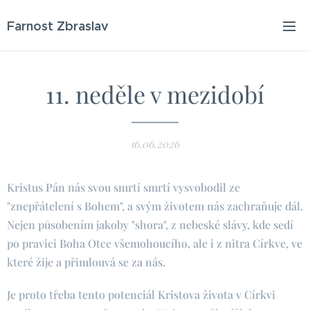
Farnost Zbraslav
11. neděle v mezidobí
16.06.2026
Kristus Pán nás svou smrtí smrtí vysvobodil ze
"znepřátelení s Bohem", a svým životem nás zachraňuje dál.
Nejen působením jakoby "shora", z nebeské slávy, kde sedí
po pravici Boha Otce všemohoucího, ale i z nitra Církve, ve
které žije a přimlouvá se za nás.
Je proto třeba tento potenciál Kristova života v Církvi