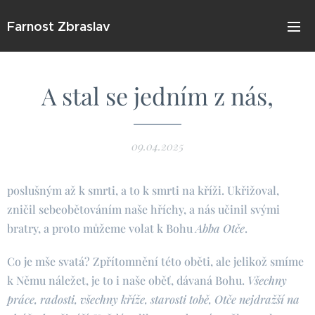
Farnost Zbraslav
A stal se jedním z nás,
09.04.2025
poslušným až k smrti, a to k smrti na kříži. Ukřižoval,
zničil sebeobětováním naše hříchy, a nás učinil svými
bratry, a proto můžeme volat k Bohu
Abba Otče
.
Co je mše svatá? Zpřítomnění této oběti, ale jelikož smíme
k Němu náležet, je to i naše oběť, dávaná Bohu.
Všechny
práce, radosti, všechny kříže, starosti tobě, Otče nejdražší na