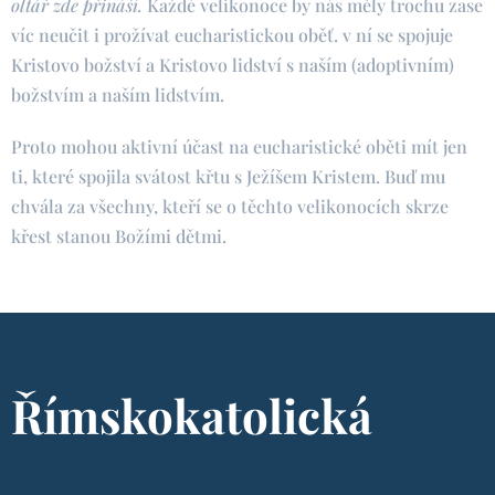
oltář zde přináší.
Každé velikonoce by nás měly trochu zase
víc neučit i prožívat eucharistickou oběť. v ní se spojuje
Kristovo božství a Kristovo lidství s naším (adoptivním)
božstvím a naším lidstvím.
Proto mohou aktivní účast na eucharistické oběti mít jen
ti, které spojila svátost křtu s Ježíšem Kristem. Buď mu
chvála za všechny, kteří se o těchto velikonocích skrze
křest stanou Božími dětmi.
Římskokatolická