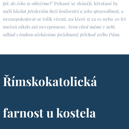
pít, do čeho se oblečeme?"
Pohané se shánějí, křesťané by
měli hledat
především Boží království a jeho spravedlnost,
a
neznepokojovat se tolik věcmi, na které si za 10 nebo 20 let
možná nikdo ani nevzpomene.
Svou vlast máme v nebi,
odkud s touhou očekáváme požehnaný příchod svého Pána.
Římskokatolická
farnost u kostela