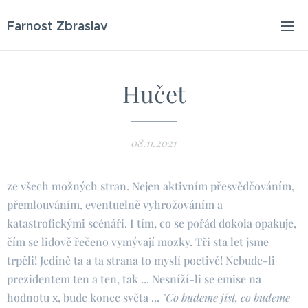
Farnost Zbraslav
Hučet
08.11.2021
ze všech možných stran. Nejen aktivním přesvědčováním,
přemlouváním, eventuelně vyhrožováním a
katastrofickými scénáři. I tím, co se pořád dokola opakuje,
čím se lidově řečeno vymývají mozky. Tři sta let jsme
trpěli! Jedině ta a ta strana to myslí poctivě! Nebude-li
prezidentem ten a ten, tak ... Nesníží-li se emise na
hodnotu x, bude konec světa ...
"Co budeme jíst, co budeme