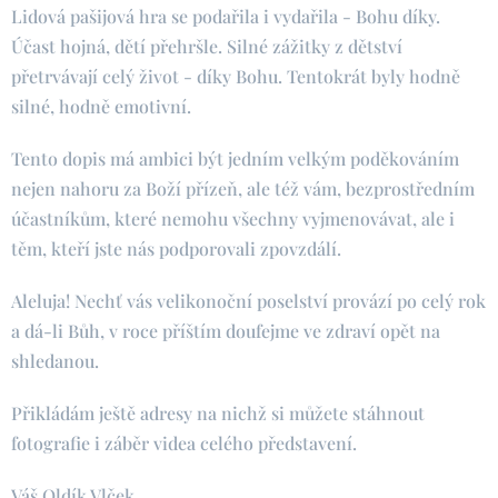
Lidová pašijová hra se podařila i vydařila - Bohu díky.
Účast hojná, dětí přehršle. Silné zážitky z dětství
přetrvávají celý život - díky Bohu. Tentokrát byly hodně
silné, hodně emotivní.
Tento dopis má ambici být jedním velkým poděkováním
nejen nahoru za Boží přízeň, ale též vám, bezprostředním
účastníkům, které nemohu všechny vyjmenovávat, ale i
těm, kteří jste nás podporovali zpovzdálí.
Aleluja! Nechť vás velikonoční poselství provází po celý rok
a dá-li Bůh, v roce příštím doufejme ve zdraví opět na
shledanou.
Přikládám ještě adresy na nichž si můžete stáhnout
fotografie i záběr videa celého představení.
Váš Oldík Vlček