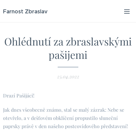
Farnost Zbraslav
Ohlédnutí za zbraslavskými
pašijemi
25.04.2022
Drazí Pašijáci!
Jak dnes všeobecně známo, stal se malý zázrak: Nebe se
otevřelo, a v dešťovém obklíčení propustilo sluneční
paprsky právě v den našeho postcovidového představení!