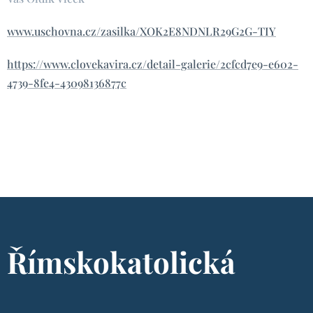
www.uschovna.cz/zasilka/XOK2E8NDNLR29G2G-TIY
https://www.clovekavira.cz/detail-galerie/2cfcd7e9-e602-
4739-8fe4-43098136877c
Římskokatolická