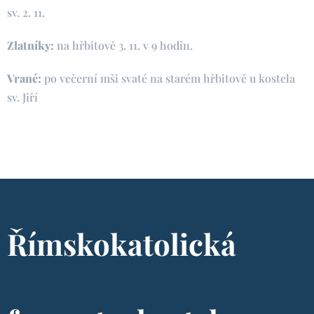
sv. 2. 11.
Zlatníky:
na hřbitově 3. 11. v 9 hodin.
Vrané:
po večerní mši svaté na starém hřbitově u kostela
sv. Jiří
Římskokatolická