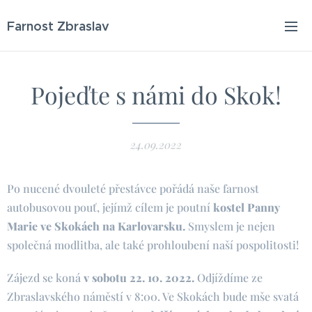
Farnost Zbraslav
Pojeďte s námi do Skok!
24.09.2022
Po nucené dvouleté přestávce pořádá naše farnost
autobusovou pouť, jejímž cílem je poutní
kostel Panny
Marie ve Skokách na Karlovarsku.
Smyslem je nejen
společná modlitba, ale také prohloubení naší pospolitosti!
Zájezd se koná
v sobotu 22. 10. 2022.
Odjíždíme ze
Zbraslavského náměstí v 8:00. Ve Skokách bude mše svatá