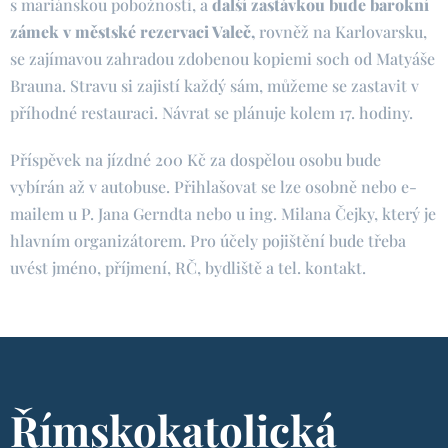
s mariánskou pobožností, a
další zastávkou bude barokní
zámek v městské rezervaci Valeč,
rovněž na Karlovarsku,
se zajímavou zahradou zdobenou kopiemi soch od Matyáše
Brauna. Stravu si zajistí každý sám, můžeme se zastavit v
příhodné restauraci. Návrat se plánuje kolem 17. hodiny.
Příspěvek na jízdné 200 Kč za dospělou osobu bude
vybírán až v autobuse. Přihlašovat se lze osobně nebo e-
mailem u P. Jana Gerndta nebo u ing. Milana Čejky, který je
hlavním organizátorem. Pro účely pojištění bude třeba
uvést jméno, příjmení, RČ, bydliště a tel. kontakt.
Římskokatolická