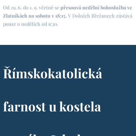
Od 29. 6. do 1. 9. včetně se
přesouvá nedělní bohoslužba ve
Zlatníkách na sobotu v 18:15.
V Dolních Břežanech zůstává
pouze o nedělích od 9:30.
Římskokatolická
farnost u kostela