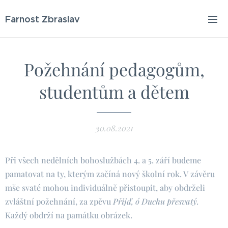
Farnost Zbraslav
Požehnání pedagogům,
studentům a dětem
30.08.2021
Při všech nedělních bohoslužbách 4. a 5. září budeme
pamatovat na ty, kterým začíná nový školní rok. V závěru
mše svaté mohou individuálně přistoupit, aby obdrželi
zvláštní požehnání, za zpěvu
Přijď, ó Duchu přesvatý.
Každý obdrží na památku obrázek.