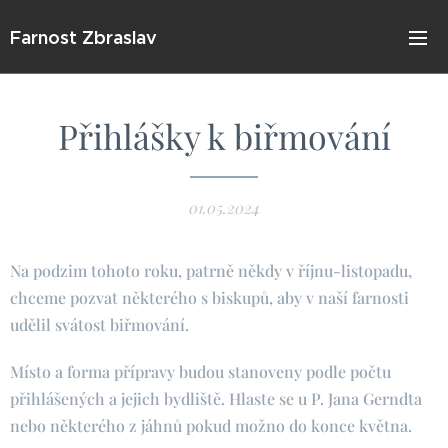
Farnost Zbraslav
Přihlášky k biřmování
01.05.2024
Na podzim tohoto roku, patrně někdy v říjnu-listopadu,
chceme pozvat některého s biskupů, aby v naší farnosti
udělil svátost biřmování.
Místo a forma přípravy budou stanoveny podle počtu
přihlášených a jejich bydliště. Hlaste se u P. Jana Gerndta
nebo některého z jáhnů pokud možno do konce května.