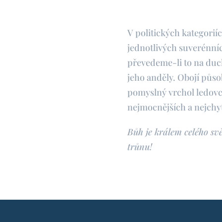
V politických kategorií
jednotlivých suverénníc
převedeme-li to na duch
jeho anděly. Obojí působ
pomyslný vrchol ledovce 
nejmocnějších a nejchy
Bůh je králem celého s
trůnu!