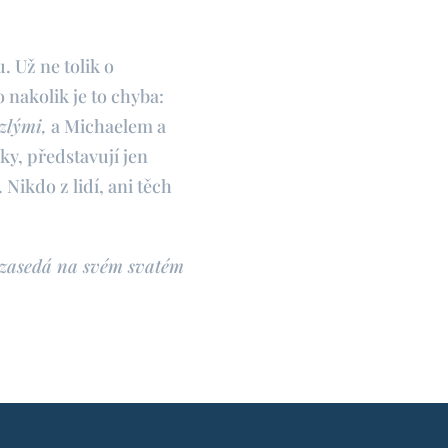
 Už ne tolik o
 nakolik je to chyba:
zlými,
a Michaelem a
ky, představují jen
 Nikdo z lidí, ani těch
 zasedá na svém svatém