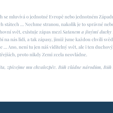
ch se mluvívá o jednotné Evropě nebo jednotném Západu.
h státech ... Nechme stranou, nakolik je to správné nebo
ovní svět, existuje zápas mezi
Satanem a jinými duchy 
í na nás lidi, a tak zápasy, jimiž jsme každou chvíli svěd
... Ano, není tu jen náš viditelný svět, ale i ten duchový.
třejších, proto nikdy Zemi zcela neovládne.
věta, zpívejme mu chvalozpěv. Bůh vládne národům, Bůh