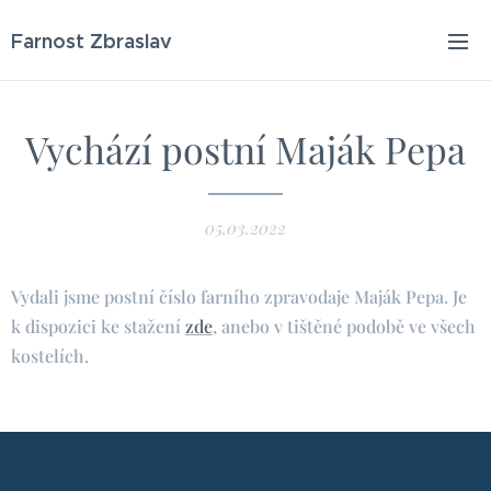
Farnost Zbraslav
Vychází postní Maják Pepa
05.03.2022
Vydali jsme postní číslo farního zpravodaje Maják Pepa. Je
k dispozici ke stažení
zde
, anebo v tištěné podobě ve všech
kostelích.