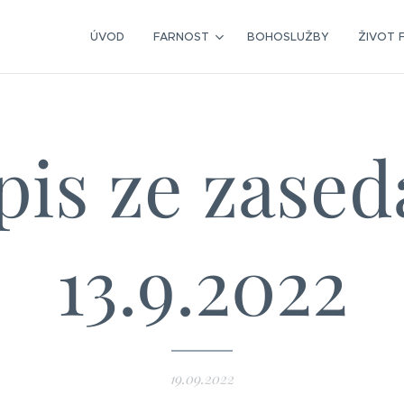
ÚVOD
FARNOST
BOHOSLUŽBY
ŽIVOT 
pis ze zased
13.9.2022
19.09.2022