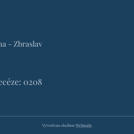
ha - Zbraslav
iecéze: 0208
Vytvořeno službou
Webnode