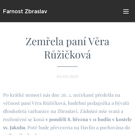
Farnost Zbraslav
Zemřela paní Věra
Růžičková
03.03.2021
Po krátké nemoci nás dne 26. 2. nečekaně předešla na
věčnost paní Věra Růžičková, hudební pedagožka a bývalá
dlouholetá varhanice na Zbraslavi. Zádušní mše svatá a
rozloučení se koná
v pondělí 8. března v 11 hodin v kostele
sv. Jakuba
. Poté bude převezena na Havlín a pochována do